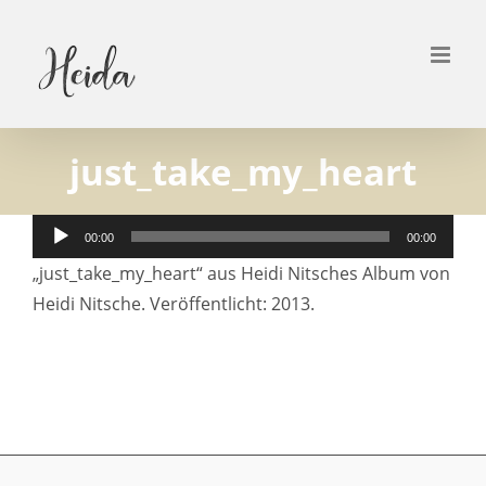
Zum
Inhalt
springen
just_take_my_heart
Audio-
00:00
00:00
Player
„just_take_my_heart“ aus Heidi Nitsches Album von
Heidi Nitsche. Veröffentlicht: 2013.