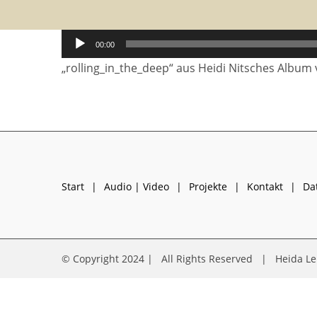
Audio-
00:00
Player
„rolling_in_the_deep“ aus Heidi Nitsches Album v
Start
Audio | Video
Projekte
Kontakt
Da
© Copyright 2024 | All Rights Reserved | Heida L