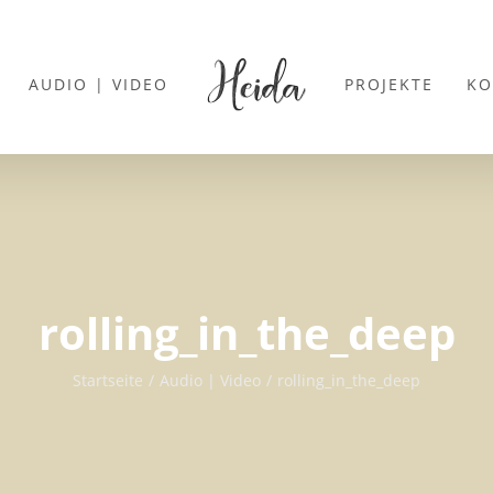
AUDIO | VIDEO
PROJEKTE
KO
rolling_in_the_deep
Startseite
Audio | Video
rolling_in_the_deep